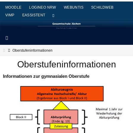
Zum
MOODLE
LOGINEO NRW
WEBUNTIS
SCHILDWEB
Inhalt
VIMP
EASSISTENT
springen
Start
Oberstufeninformationen
Oberstufeninformationen
Informationen zur gymnasialen Oberstufe