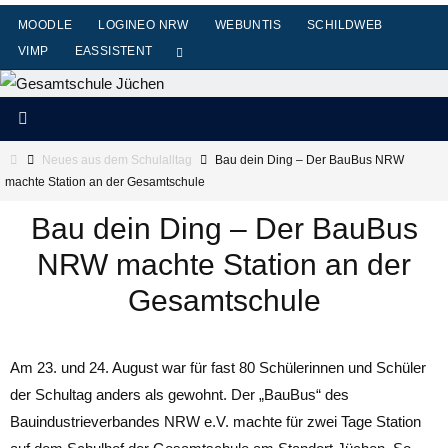
Zum
MOODLE
LOGINEO NRW
WEBUNTIS
SCHILDWEB
Inhalt
VIMP
EASSISTENT
springen
Start
Neues aus dem Schulalltag
Bau dein Ding – Der BauBus NRW
machte Station an der Gesamtschule
Bau dein Ding – Der BauBus
NRW machte Station an der
Gesamtschule
Am 23. und 24. August war für fast 80 Schülerinnen und Schüler
der Schultag anders als gewohnt. Der „BauBus“ des
Bauindustrieverbandes NRW e.V. machte für zwei Tage Station