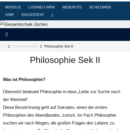
Zum
MOODLE
LOGINEO NRW
WEBUNTIS
SCHILDWEB
Inhalt
VIMP
EASSISTENT
springen
Start
Fächerübersicht
Philosophie Sek II
Philosophie Sek II
Was ist Philosophie?
Übersetzt bedeutet Philosophie in etwa „Liebe zur Suche nach
der Weisheit“.
Diese Bezeichnung geht auf Sokrates, einen der ersten
Philosophen des Abendlandes, zurück. Im Fach Philosophie
suchen wir nach Wegen, die großen Fragen des Lebens zu