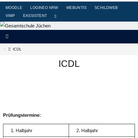
Zum
MOODLE
LOGINEO NRW
WEBUNTIS
SCHILDWEB
Inhalt
VIMP
EASSISTENT
springen
Start
ICDL
ICDL
Prüfungstermine:
1. Halbjahr
2. Halbjahr