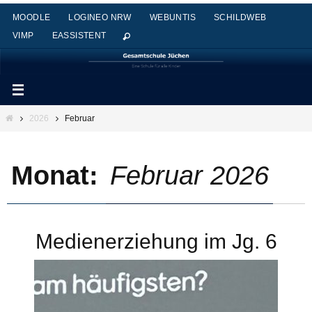
Zum
MOODLE
LOGINEO NRW
WEBUNTIS
SCHILDWEB
Inhalt
VIMP
EASSISTENT
springen
Start
2026
Februar
Monat:
Februar 2026
Medienerziehung im Jg. 6