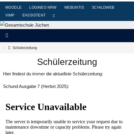
Zum
MOODLE
LOGINEO NRW
WEBUNTIS
SCHILDWEB
Inhalt
VIMP
EASSISTENT
springen
Start
Schülerzeitung
Schülerzeitung
Hier findest du immer die aktuellste Schülerzeitung:
Schund Ausgabe 7 (Herbst 2025):