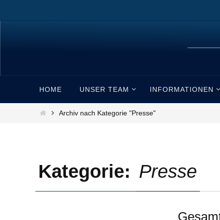
Zum
Inhalt
springen
Zum
HOME
UNSER TEAM
INFORMATIONEN
Inhalt
springen
Start
Archiv nach Kategorie "Presse"
Kategorie:
Presse
Gesamt