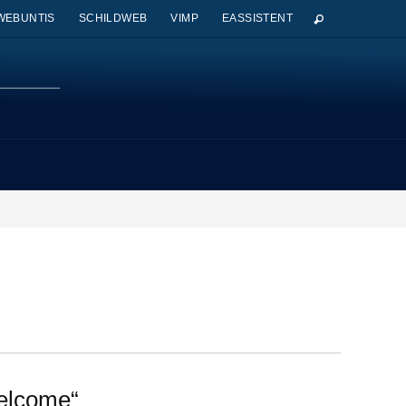
WEBUNTIS
SCHILDWEB
VIMP
EASSISTENT
elcome“