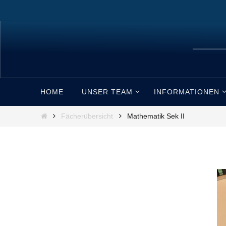
Zum
Inhalt
springen
Zum
HOME
UNSER TEAM
INFORMATIONEN
Inhalt
springen
Start
Fächerübersicht
Mathematik Sek II