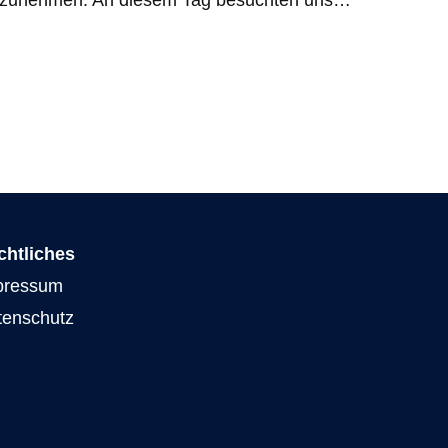
eilzunehmen. An diesem Tag besuchten uns…
chtliches
pressum
tenschutz