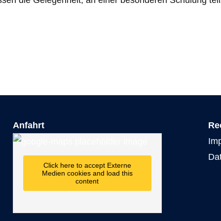
assen die Gelegenheit, an einer besonderen Schulung t
Anfahrt
Re
Im
Da
Click here to accept Externe
Medien cookies and load this
content