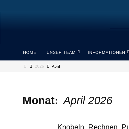
Zum
Inhalt
springen
Zum
HOME
UNSER TEAM
INFORMATIONEN
Inhalt
springen
Start
2026
April
Monat:
April 2026
Knobeln, Rechnen, Pu