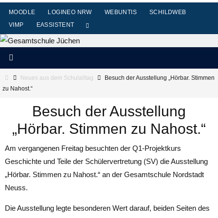
Zum
MOODLE
LOGINEO NRW
WEBUNTIS
SCHILDWEB
Inhalt
VIMP
EASSISTENT
springen
Start
Neues aus dem Schulalltag
Besuch der Ausstellung „Hörbar. Stimmen
zu Nahost.“
Besuch der Ausstellung
„Hörbar. Stimmen zu Nahost.“
Am vergangenen Freitag besuchten der Q1-Projektkurs
Geschichte und Teile der Schülervertretung (SV) die Ausstellung
„Hörbar. Stimmen zu Nahost.“ an der Gesamtschule Nordstadt
Neuss.
Die Ausstellung legte besonderen Wert darauf, beiden Seiten des