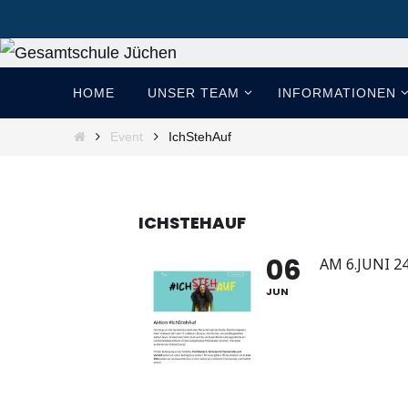
Zum
Inhalt
springen
Zum
HOME
UNSER TEAM
INFORMATIONEN
Inhalt
springen
Start
Event
IchStehAuf
ICHSTEHAUF
06
AM 6.JUNI 
JUN