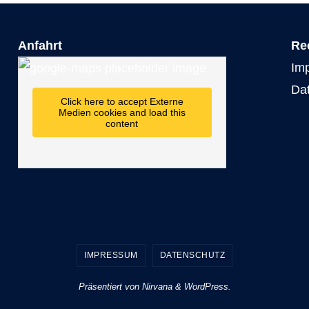
Anfahrt
Re
Im
Da
Click here to accept Externe
Medien cookies and load this
content
IMPRESSUM
DATENSCHUTZ
Präsentiert von
Nirvana
&
WordPress.