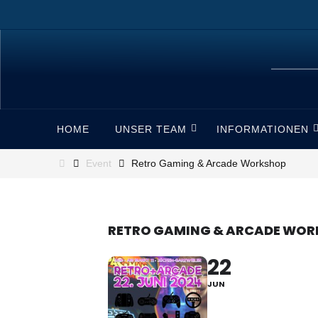
Zum
Inhalt
springen
Zum
HOME
UNSER TEAM
INFORMATIONEN
Inhalt
springen
Start
Event
Retro Gaming & Arcade Workshop
RETRO GAMING & ARCADE WO
22
JUN