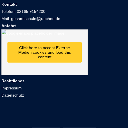
Kontakt
und sprecht mit unseren engagierten Lehrkräften.
Telefon: 02165 9154200
Mail: gesamtschule@juechen.de
Anfahrt
Kommt vorbei und entdeckt, was die Gesamtschule Jüchen zu
bieten hat. Wir freuen uns darauf, euch unsere Schule und unser
breites Bildungsangebot vorzustellen!
Click here to accept Externe
Medien cookies and load this
content
Rechtliches
Impressum
Datenschutz