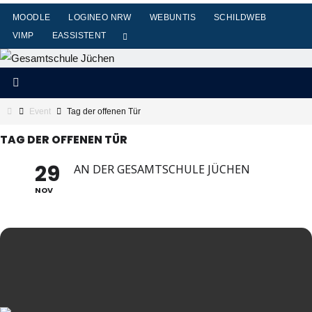
Zum
MOODLE
LOGINEO NRW
WEBUNTIS
SCHILDWEB
Inhalt
VIMP
EASSISTENT
springen
Start
Event
Tag der offenen Tür
TAG DER OFFENEN TÜR
29
AN DER GESAMTSCHULE JÜCHEN
NOV