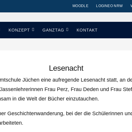
MOODLE
LOGINEO NRW
KONZEPT
GANZTAG
KONTAKT
Lesenacht
amtschule Jüchen eine aufregende Lesenacht statt, an d
lassenlehrerinnen Frau Perz, Frau Deden und Frau Stef
nsam in die Welt der Bücher einzutauchen.
er Geschichtenwanderung, bei der die Schülerinnen und
rbeiteten.