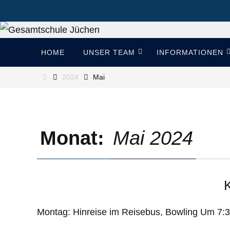
Zum
Inhalt
springen
Zum
HOME
UNSER TEAM
INFORMATIONEN
Inhalt
springen
Start
2024
Mai
Monat:
Mai 2024
K
Montag: Hinreise im Reisebus, Bowling Um 7: