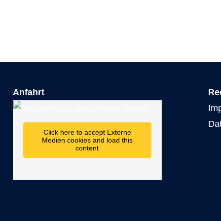
Anfahrt
Re
Im
Da
Click here to accept Externe
Medien cookies and load this
content