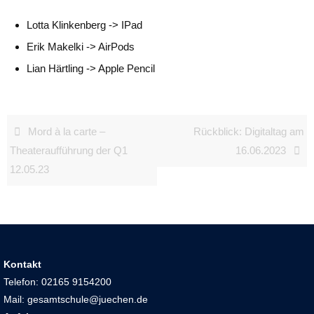
Lotta Klinkenberg -> IPad
Erik Makelki -> AirPods
Lian Härtling -> Apple Pencil
Mord à la carte –
Rückblick: Digitaltag am
Theateraufführung der Q1
16.06.2023
12.05.23
Kontakt
Telefon: 02165 9154200
Mail: gesamtschule@juechen.de