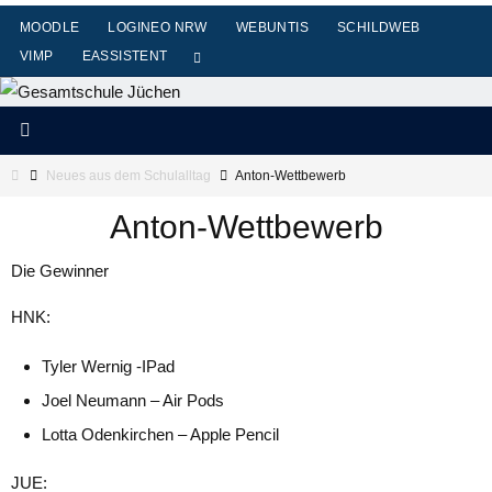
Zum
MOODLE
LOGINEO NRW
WEBUNTIS
SCHILDWEB
Inhalt
VIMP
EASSISTENT
springen
Start
Neues aus dem Schulalltag
Anton-Wettbewerb
Anton-Wettbewerb
Die Gewinner
HNK:
Tyler Wernig -IPad
Joel Neumann – Air Pods
Lotta Odenkirchen – Apple Pencil
JUE: