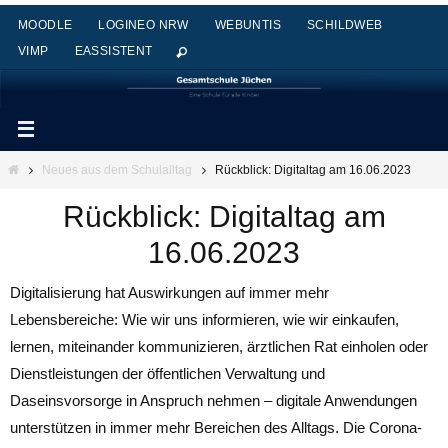
Zum
MOODLE
LOGINEO NRW
WEBUNTIS
SCHILDWEB
Inhalt
VIMP
EASSISTENT
springen
Start
Neues aus dem Schulalltag
Rückblick: Digitaltag am 16.06.2023
Rückblick: Digitaltag am
16.06.2023
Digitalisierung hat Auswirkungen auf immer mehr
Lebensbereiche: Wie wir uns informieren, wie wir einkaufen,
lernen, miteinander kommunizieren, ärztlichen Rat einholen oder
Dienstleistungen der öffentlichen Verwaltung und
Daseinsvorsorge in Anspruch nehmen – digitale Anwendungen
unterstützen in immer mehr Bereichen des Alltags. Die Corona-