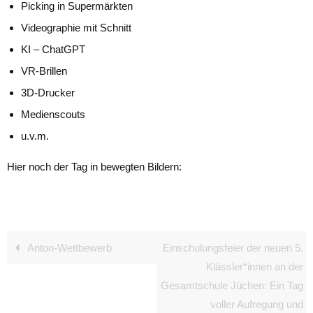
Picking in Supermärkten
Videographie mit Schnitt
KI – ChatGPT
VR-Brillen
3D-Drucker
Medienscouts
u.v.m.
Hier noch der Tag in bewegten Bildern:
Click here to accept Externe Medien cookies and load
this content
Anton-Wettbewerb
Einschulungsfeier der neuen 5.
Klässler*innen an der
Gesamtschule Jüchen: Ein Tag
voller Aufregung und