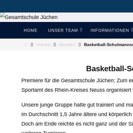
Zum
Inhalt
springen
Zum
HOME
UNSER TEAM
INFORMATIONEN
Inhalt
springen
Start
Hinweis
Aktuelles
Basketball-Schulmannsc
Basketball-S
Premiere für die Gesamtschule Jüchen: Zum er
Sportamt des Rhein-Kreises Neuss organisiert
Unsere junge Gruppe hatte gut trainiert und m
im Durchschnitt 1,5 Jahre ältere und körperli
Doch am Ende reichte es nicht ganz und der Sie