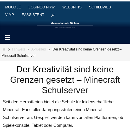
Zum
MOODLE
LOGINEO NRW
WEBUNTIS
SCHILDWEB
Inhalt
VIMP
EASSISTENT
springen
Start
Hinweis
Aktuelles
Der Kreativität sind keine Grenzen gesetzt –
Minecraft Schulserver
Der Kreativität sind keine
Grenzen gesetzt – Minecraft
Schulserver
Seit den Herbstferien bietet die Schule für leidenschaftliche
Minecraft-Fans aller Jahrgangsstufen einen Minecraft-
Schulserver an. Gespielt werden kann von allen Plattformen, ob
Spielekonsole, Tablet oder Computer.