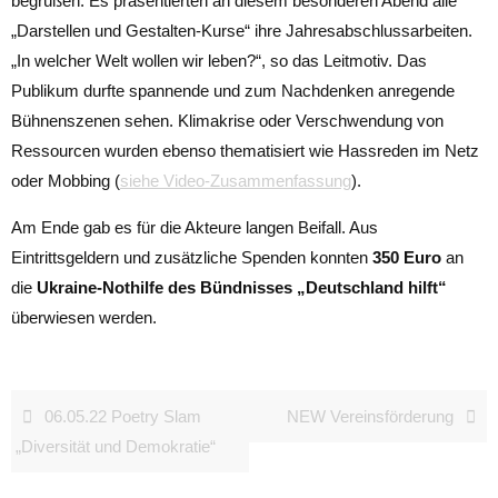
begrüßen. Es präsentierten an diesem besonderen Abend alle
„Darstellen und Gestalten-Kurse“ ihre Jahresabschlussarbeiten.
„In welcher Welt wollen wir leben?“, so das Leitmotiv. Das
Publikum durfte spannende und zum Nachdenken anregende
Bühnenszenen sehen. Klimakrise oder Verschwendung von
Ressourcen wurden ebenso thematisiert wie Hassreden im Netz
oder Mobbing (
siehe Video-Zusammenfassung
).
Am Ende gab es für die Akteure langen Beifall. Aus
Eintrittsgeldern und zusätzliche Spenden konnten
350 Euro
an
die
Ukraine-Nothilfe des Bündnisses „Deutschland hilft“
überwiesen werden.
06.05.22 Poetry Slam
NEW Vereinsförderung
„Diversität und Demokratie“