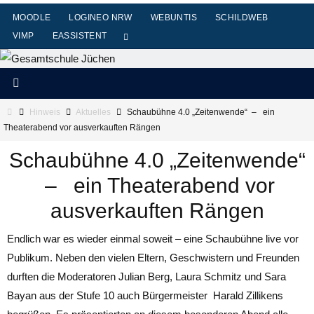
Zum
MOODLE
LOGINEO NRW
WEBUNTIS
SCHILDWEB
Inhalt
VIMP
EASSISTENT
springen
Start
Hinweis
Aktuelles
Schaubühne 4.0 „Zeitenwende“ – ein
Theaterabend vor ausverkauften Rängen
Schaubühne 4.0 „Zeitenwende“
– ein Theaterabend vor
ausverkauften Rängen
Endlich war es wieder einmal soweit – eine Schaubühne live vor
Publikum. Neben den vielen Eltern, Geschwistern und Freunden
durften die Moderatoren Julian Berg, Laura Schmitz und Sara
Bayan aus der Stufe 10 auch Bürgermeister Harald Zillikens