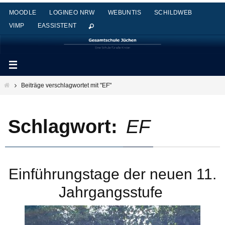
Zum
MOODLE
LOGINEO NRW
WEBUNTIS
SCHILDWEB
Inhalt
VIMP
EASSISTENT
springen
Start
Beiträge verschlagwortet mit "EF"
Schlagwort:
EF
Einführungstage der neuen 11.
Jahrgangsstufe