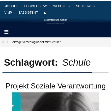
Zum
MOODLE
LOGINEO NRW
WEBUNTIS
SCHILDWEB
Inhalt
VIMP
EASSISTENT
springen
Start
Beiträge verschlagwortet mit "Schule"
Schlagwort:
Schule
Projekt Soziale Verantwortung