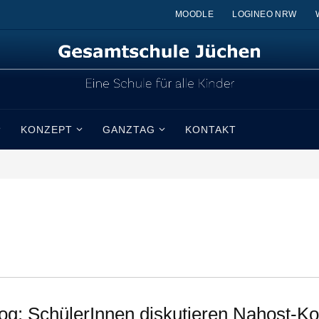
MOODLE
LOGINEO NRW
KONZEPT
GANZTAG
KONTAKT
log: SchülerInnen diskutieren Nahost-Kon