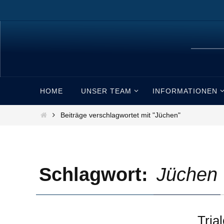
Zum
Inhalt
springen
Zum
HOME
UNSER TEAM
INFORMATIONEN
Inhalt
springen
Start
Beiträge verschlagwortet mit "Jüchen"
Schlagwort:
Jüchen
Tria