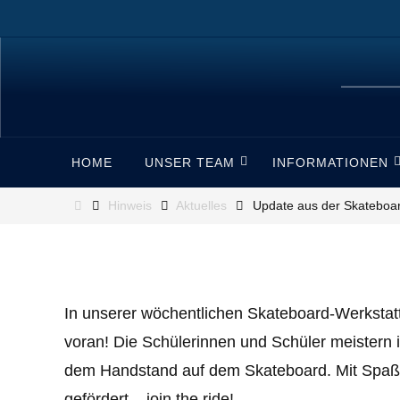
Zum
Inhalt
springen
Zum
HOME
UNSER TEAM
INFORMATIONEN
Inhalt
springen
Start
Hinweis
Aktuelles
Update aus der Skateboar
In unserer wöchentlichen Skateboard-Werkstatt
voran! Die Schülerinnen und Schüler meistern
dem Handstand auf dem Skateboard. Mit Spaß un
gefördert – join the ride!