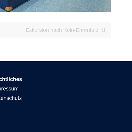
Exkursion nach Köln-Ehrenfeld
chtliches
pressum
tenschutz