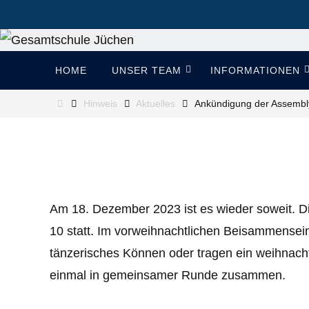
Zum
Inhalt
springen
Zum
HOME
UNSER TEAM
INFORMATIONEN
Inhalt
springen
Start
Hinweis
Aktuelles
Ankündigung der Assembl
Am 18. Dezember 2023 ist es wieder soweit. Die
10 statt. Im vorweihnachtlichen Beisammensei
tänzerisches Können oder tragen ein weihnach
einmal in gemeinsamer Runde zusammen.