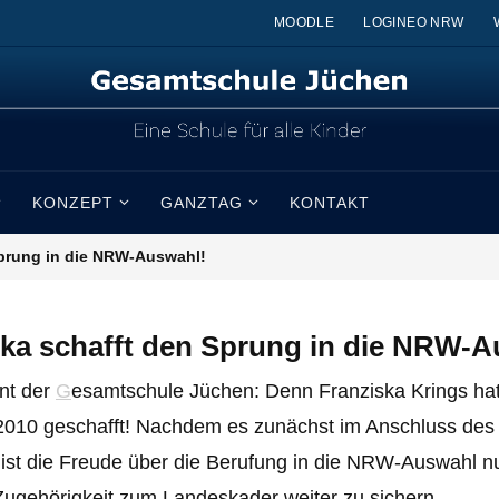
MOODLE
LOGINEO NRW
KONZEPT
GANZTAG
KONTAKT
Sprung in die NRW-Auswahl!
ska schafft den Sprung in die NRW-A
ent der
G
esamtschule Jüchen: Denn Franziska Krings hat
0 geschafft! Nachdem es zunächst im Anschluss des Si
 ist die Freude über die Berufung in die NRW-Auswahl 
e Zugehörigkeit zum Landeskader weiter zu sichern.