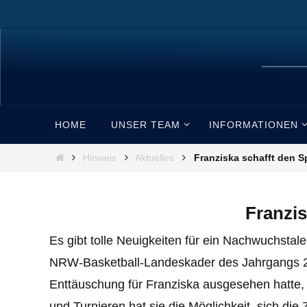
Zum
Inhalt
springen
Zum
HOME
UNSER TEAM
INFORMATIONEN
Inhalt
springen
Start
Hinweis
Aktuelles
Franziska schafft den 
Franzi
Es gibt tolle Neuigkeiten für ein Nachwuchstal
NRW-Basketball-Landeskader des Jahrgangs 201
Enttäuschung für Franziska ausgesehen hatte,
und Turnieren hat sie die Möglichkeit, sich di