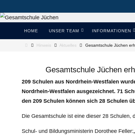
Zum
Inhalt
springen
Zum
HOME
UNSER TEAM
INFORMATIONEN
Inhalt
springen
Start
Hinweis
Aktuelles
Gesamtschule Jüchen erhä
Gesamtschule Jüchen erhä
209 Schulen aus Nordrhein-Westfalen wurden
Nordrhein-Westfalen ausgezeichnet. 71 Schul
den 209 Schulen können sich 28 Schulen übe
Die Gesamtschule ist eine dieser 28 Schulen, d
Schul- und Bildungsministerin Dorothee Feller