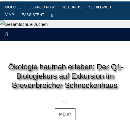
Zum
MOODLE
LOGINEO NRW
WEBUNTIS
SCHILDWEB
Inhalt
VIMP
EASSISTENT
springen
Ökologie hautnah erleben: Der Q1-
Biologiekurs auf Exkursion im
Grevenbroicher Schneckenhaus
...
MEHR