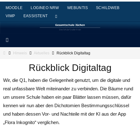
Zum
MOODLE
LOGINEO NRW
WEBUNTIS
SCHILDWEB
Inhalt
VIMP
EASSISTENT
springen
Start
Hinweis
Aktuelles
Rückblick Digitaltag
Rückblick Digitaltag
Wir, die Q1, haben die Gelegenheit genutzt, um die digitale und
real unfassbare Welt miteinander zu verbinden. Die Bäume rund
um unsere Schule haben ein paar Blätter lassen müssen, dafür
kennen wir nun aber den Dichotomien Bestimmungsschlüssel
und haben dessen Vor- und Nachteile mit der KI aus der App
„Flora Inkognito“ verglichen.