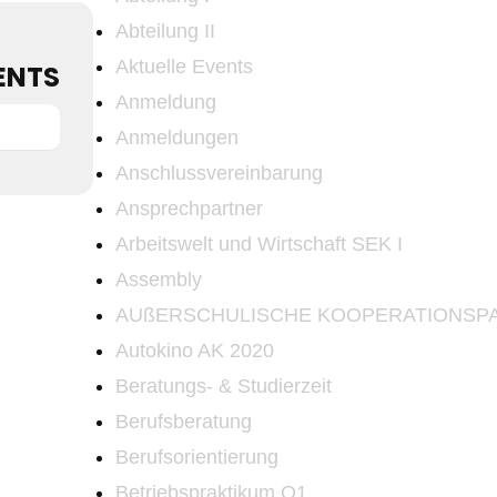
Abteilung II
Aktuelle Events
ENTS
Anmeldung
Anmeldungen
Anschlussvereinbarung
Ansprechpartner
Arbeitswelt und Wirtschaft SEK I
Assembly
AUßERSCHULISCHE KOOPERATIONSP
Autokino AK 2020
Beratungs- & Studierzeit
Berufsberatung
Berufsorientierung
Betriebspraktikum Q1