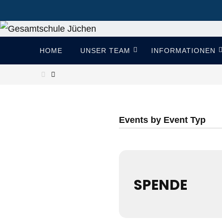
Zum
Inhalt
springen
Zum
HOME
UNSER TEAM
INFORMATIONEN
Inhalt
springen
Start
Events by Event Typ
SPENDE