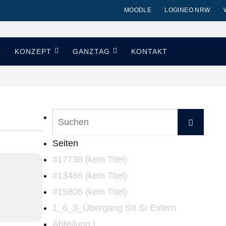
MOODLE
LOGINEO NRW
KONZEPT
GANZTAG
KONTAKT
Such
Suchen
nach:
Seiten
#17738 (kein Titel)
#13466 (kein Titel)
#15805 (kein Titel)
1_6_3_Übergang SII SI Extern
Abteilung I