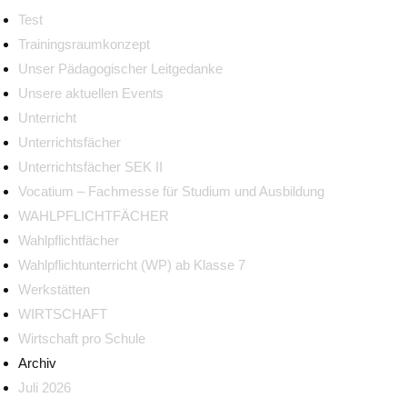
Test
Trainingsraumkonzept
Unser Pädagogischer Leitgedanke
Unsere aktuellen Events
Unterricht
Unterrichtsfächer
Unterrichtsfächer SEK II
Vocatium – Fachmesse für Studium und Ausbildung
WAHLPFLICHTFÄCHER
Wahlpflichtfächer
Wahlpflichtunterricht (WP) ab Klasse 7
Werkstätten
WIRTSCHAFT
Wirtschaft pro Schule
Archiv
Juli 2026