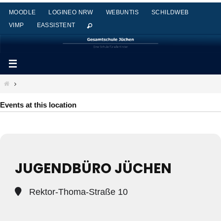
Zum
MOODLE
LOGINEO NRW
WEBUNTIS
SCHILDWEB
Inhalt
VIMP
EASSISTENT
springen
Start
Events at this location
JUGENDBÜRO JÜCHEN
Rektor-Thoma-Straße 10