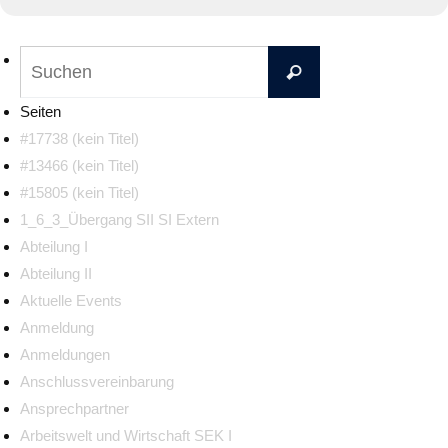
Suchen
Suchen
nach:
Seiten
#17738 (kein Titel)
#13466 (kein Titel)
#15805 (kein Titel)
1_6_3_Übergang SII SI Extern
Abteilung I
Abteilung II
Aktuelle Events
Anmeldung
Anmeldungen
Anschlussvereinbarung
Ansprechpartner
Arbeitswelt und Wirtschaft SEK I