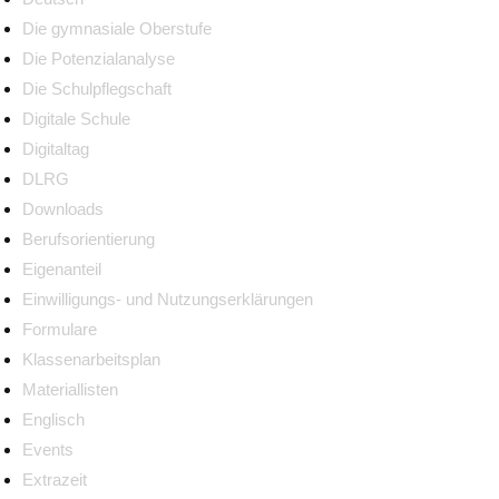
Die gymnasiale Oberstufe
Die Potenzialanalyse
Die Schulpflegschaft
Digitale Schule
Digitaltag
DLRG
Downloads
Berufsorientierung
Eigenanteil
Einwilligungs- und Nutzungserklärungen
Formulare
Klassenarbeitsplan
Materiallisten
Englisch
Events
Extrazeit